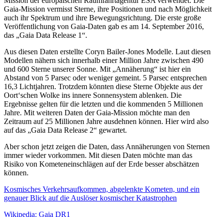
Mission der europäischen Raumfahrtagentur ESA verwendet. Die
Gaia-Mission vermisst Sterne, ihre Positionen und nach Möglichkeit
auch ihr Spektrum und ihre Bewegungsrichtung. Die erste große
Veröffentlichung von Gaia-Daten gab es am 14. September 2016,
das „Gaia Data Release 1“.
Aus diesen Daten erstellte Coryn Bailer-Jones Modelle. Laut diesen
Modellen nähern sich innerhalb einer Million Jahre zwischen 490
und 600 Sterne unserer Sonne. Mit „Annäherung“ ist hier ein
Abstand von 5 Parsec oder weniger gemeint. 5 Parsec entsprechen
16,3 Lichtjahren. Trotzdem könnten diese Sterne Objekte aus der
Oort‘schen Wolke ins innere Sonnensystem ablenken. Die
Ergebnisse gelten für die letzten und die kommenden 5 Millionen
Jahre. Mit weiteren Daten der Gaia-Mission möchte man den
Zeitraum auf 25 Millionen Jahre ausdehnen können. Hier wird also
auf das „Gaia Data Release 2“ gewartet.
Aber schon jetzt zeigen die Daten, dass Annäherungen von Sternen
immer wieder vorkommen. Mit diesen Daten möchte man das
Risiko von Kometeneinschlägen auf der Erde besser abschätzen
können.
Kosmisches Verkehrsaufkommen, abgelenkte Kometen, und ein
genauer Blick auf die Auslöser kosmischer Katastrophen
Wikipedia: Gaia DR1