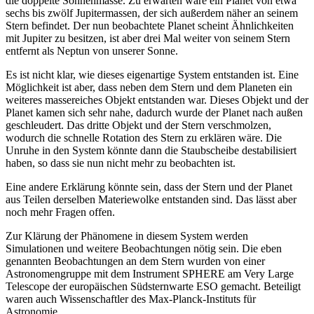
die doppelte Sonnenmasse. Zu erwarten wäre ein Planet von etwa
sechs bis zwölf Jupitermassen, der sich außerdem näher an seinem
Stern befindet. Der nun beobachtete Planet scheint Ähnlichkeiten
mit Jupiter zu besitzen, ist aber drei Mal weiter von seinem Stern
entfernt als Neptun von unserer Sonne.
Es ist nicht klar, wie dieses eigenartige System entstanden ist. Eine
Möglichkeit ist aber, dass neben dem Stern und dem Planeten ein
weiteres massereiches Objekt entstanden war. Dieses Objekt und der
Planet kamen sich sehr nahe, dadurch wurde der Planet nach außen
geschleudert. Das dritte Objekt und der Stern verschmolzen,
wodurch die schnelle Rotation des Stern zu erklären wäre. Die
Unruhe in den System könnte dann die Staubscheibe destabilisiert
haben, so dass sie nun nicht mehr zu beobachten ist.
Eine andere Erklärung könnte sein, dass der Stern und der Planet
aus Teilen derselben Materiewolke entstanden sind. Das lässt aber
noch mehr Fragen offen.
Zur Klärung der Phänomene in diesem System werden
Simulationen und weitere Beobachtungen nötig sein. Die eben
genannten Beobachtungen an dem Stern wurden von einer
Astronomengruppe mit dem Instrument SPHERE am Very Large
Telescope der europäischen Südsternwarte ESO gemacht. Beteiligt
waren auch Wissenschaftler des Max-Planck-Instituts für
Astronomie.