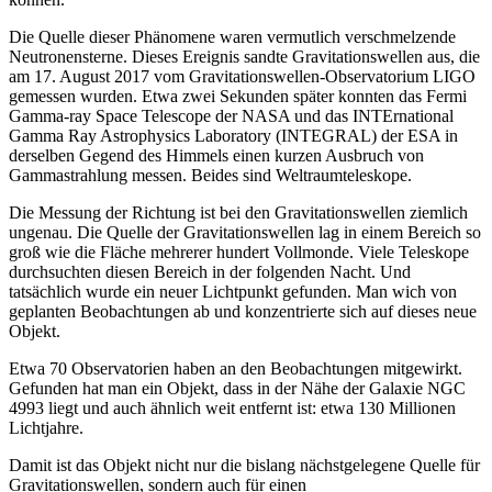
Die Quelle dieser Phänomene waren vermutlich verschmelzende
Neutronensterne. Dieses Ereignis sandte Gravitationswellen aus, die
am 17. August 2017 vom Gravitationswellen-Observatorium LIGO
gemessen wurden. Etwa zwei Sekunden später konnten das Fermi
Gamma-ray Space Telescope der NASA und das INTErnational
Gamma Ray Astrophysics Laboratory (INTEGRAL) der ESA in
derselben Gegend des Himmels einen kurzen Ausbruch von
Gammastrahlung messen. Beides sind Weltraumteleskope.
Die Messung der Richtung ist bei den Gravitationswellen ziemlich
ungenau. Die Quelle der Gravitationswellen lag in einem Bereich so
groß wie die Fläche mehrerer hundert Vollmonde. Viele Teleskope
durchsuchten diesen Bereich in der folgenden Nacht. Und
tatsächlich wurde ein neuer Lichtpunkt gefunden. Man wich von
geplanten Beobachtungen ab und konzentrierte sich auf dieses neue
Objekt.
Etwa 70 Observatorien haben an den Beobachtungen mitgewirkt.
Gefunden hat man ein Objekt, dass in der Nähe der Galaxie NGC
4993 liegt und auch ähnlich weit entfernt ist: etwa 130 Millionen
Lichtjahre.
Damit ist das Objekt nicht nur die bislang nächstgelegene Quelle für
Gravitationswellen, sondern auch für einen