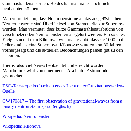
Gammastrahlenausbruch. Beides hat man näher noch nicht
beobachten können.
Man vermutet nun, dass Neutronensterne all das ausgelöst haben.
Neutronensterne sind Überbleibsel von Sternen, die zur Supernova
wurden. Man vermutet, dass kurze Gammastrahlenausbrüche von
verschmelzenden Neutronensternen ausgelöst werden. Ein solches
Ereignis nennt man Kilonova, weil man glaubt, dass sie 1000 mal
heller sind als eine Supernova. Kilonovae wurden von 30 Jahren
vorhergesagt und die aktuellen Beobachtungen passen gut zu den
Theorien.
Hier ist also viel Neues beobachtet und erreicht worden.
Mancherorts wird von einer neuen Ära in der Astronomie
gesprochen.
ESO-Teleskope beobachten erstes Licht einer Gravitationswellen-
Quelle
GW170817 – The first observation of gravitational-waves from a
binary neutron star inspiral (englisch)
Wikipedia: Neutronenstern
Wikipedia: Kilonova