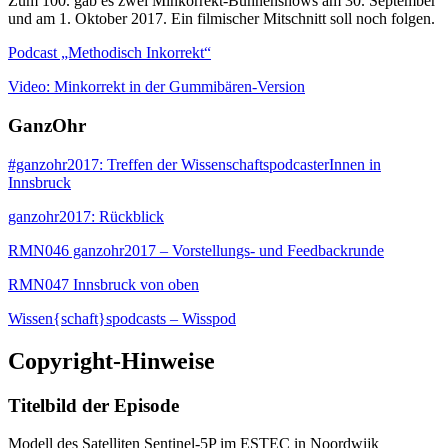
Zum 100. gab es zwei Minkorrekt-Bühnenshows am 30. September
und am 1. Oktober 2017. Ein filmischer Mitschnitt soll noch folgen.
Podcast „Methodisch Inkorrekt“
Video: Minkorrekt in der Gummibären-Version
GanzOhr
#ganzohr2017: Treffen der WissenschaftspodcasterInnen in
Innsbruck
ganzohr2017: Rückblick
RMN046 ganzohr2017 – Vorstellungs- und Feedbackrunde
RMN047 Innsbruck von oben
Wissen{schaft}spodcasts – Wisspod
Copyright-Hinweise
Titelbild der Episode
Modell des Satelliten Sentinel-5P im ESTEC in Noordwijk