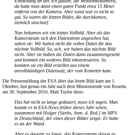
Einstellung an der, ich glaube, die Weitwinkelkamera,
da hatte man dann einen guten Punkt etwa 15 Meter
entfernt von der Kamera. Aber sonst war es nicht so
gut. So waren die letzten Bilder, die durchkamen,
ziemlich unscharf.
Nun bekamen wir ein letztes Vollbild. Aber als das
Kamerateam sich den Datenstrom angesehen hat,
sahen sie: Wir haben nicht die vollen Daten für das
nächste Vollbild. So, ach, wir haben das nächste Bild
nicht. Aber sie haben die Daten dann zusammengesetzt
und konnten ein weiteres Bild rekonstruieren. So
konnten sie ein Bild erstellen aus einem
unvollständigen Datensatz, der vom Kometen kam.
Die Pressemeldung der ESA über das letzte Bild kam am 1.
Oktober, fast genau ein Jahr nach dem Missionsende von Rosetta
am 30. September 2016. Matt Taylor dazu:
Das hat nicht so lange gedauert, muss ich sagen. Man
konnte es in ESA-News früher dieses Jahr sehen,
zusammen mit Holger [Sierks, Anm. d. Red.] im MPS
in Deutschland, der eines dieser Bilder zeigte. Er hatte
es an der Wand.
Aber es dauerte so lange, das Kamerateam davon zu