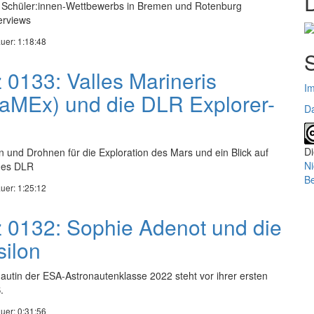
 Schüler:innen-Wettbewerbs in Bremen und Rotenburg
erviews
uer: 1:18:48
 0133: Valles Marineris
I
VaMEx) und die DLR Explorer-
Da
Di
 und Drohnen für die Exploration des Mars und ein Blick auf
Ni
 des DLR
Be
uer: 1:25:12
z 0132: Sophie Adenot und die
silon
nautin der ESA-Astronautenklasse 2022 steht vor ihrer ersten
.
uer: 0:31:56