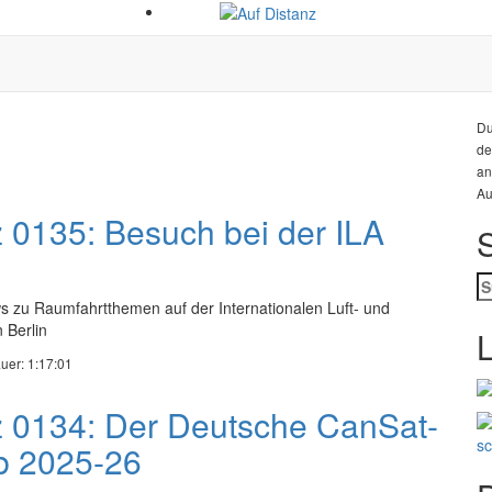
Du
de
an
Au
z 0135: Besuch bei der ILA
S
n
ws zu Raumfahrtthemen auf der Internationalen Luft- und
 Berlin
L
uer: 1:17:01
z 0134: Der Deutsche CanSat-
b 2025-26