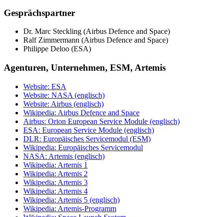
Gesprächspartner
Dr. Marc Steckling (Airbus Defence and Space)
Ralf Zimmermann (Airbus Defence and Space)
Philippe Deloo (ESA)
Agenturen, Unternehmen, ESM, Artemis
Website: ESA
Website: NASA (englisch)
Website: Airbus (englisch)
Wikipedia: Airbus Defence and Space
Airbus: Orion European Service Module (englisch)
ESA: European Service Module (englisch)
DLR: Europäisches Servicemodul (ESM)
Wikipedia: Europäisches Servicemodul
NASA: Artemis (englisch)
Wikipedia: Artemis 1
Wikipedia: Artemis 2
Wikipedia: Artemis 3
Wikipedia: Artemis 4
Wikipedia: Artemis 5 (englisch)
Wikipedia: Artemis-Programm