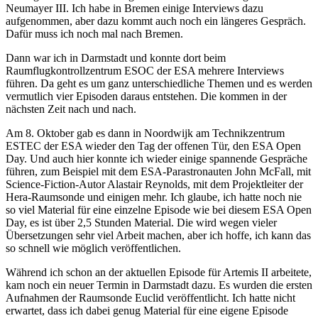
Neumayer III. Ich habe in Bremen einige Interviews dazu
aufgenommen, aber dazu kommt auch noch ein längeres Gespräch.
Dafür muss ich noch mal nach Bremen.
Dann war ich in Darmstadt und konnte dort beim
Raumflugkontrollzentrum ESOC der ESA mehrere Interviews
führen. Da geht es um ganz unterschiedliche Themen und es werden
vermutlich vier Episoden daraus entstehen. Die kommen in der
nächsten Zeit nach und nach.
Am 8. Oktober gab es dann in Noordwijk am Technikzentrum
ESTEC der ESA wieder den Tag der offenen Tür, den ESA Open
Day. Und auch hier konnte ich wieder einige spannende Gespräche
führen, zum Beispiel mit dem ESA-Parastronauten John McFall, mit
Science-Fiction-Autor Alastair Reynolds, mit dem Projektleiter der
Hera-Raumsonde und einigen mehr. Ich glaube, ich hatte noch nie
so viel Material für eine einzelne Episode wie bei diesem ESA Open
Day, es ist über 2,5 Stunden Material. Die wird wegen vieler
Übersetzungen sehr viel Arbeit machen, aber ich hoffe, ich kann das
so schnell wie möglich veröffentlichen.
Während ich schon an der aktuellen Episode für Artemis II arbeitete,
kam noch ein neuer Termin in Darmstadt dazu. Es wurden die ersten
Aufnahmen der Raumsonde Euclid veröffentlicht. Ich hatte nicht
erwartet, dass ich dabei genug Material für eine eigene Episode