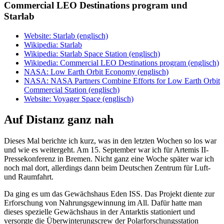
Commercial LEO Destinations program und
Starlab
Website: Starlab (englisch)
Wikipedia: Starlab
Wikipedia: Starlab Space Station (englisch)
Wikipedia: Commercial LEO Destinations program (englisch)
NASA: Low Earth Orbit Economy (englisch)
NASA: NASA Partners Combine Efforts for Low Earth Orbit
Commercial Station (englisch)
Website: Voyager Space (englisch)
Auf Distanz ganz nah
Dieses Mal berichte ich kurz, was in den letzten Wochen so los war
und wie es weitergeht. Am 15. September war ich für Artemis II-
Pressekonferenz in Bremen. Nicht ganz eine Woche später war ich
noch mal dort, allerdings dann beim Deutschen Zentrum für Luft-
und Raumfahrt.
Da ging es um das Gewächshaus Eden ISS. Das Projekt diente zur
Erforschung von Nahrungsgewinnung im All. Dafür hatte man
dieses spezielle Gewächshaus in der Antarktis stationiert und
versorgte die Überwinterungscrew der Polarforschungsstation