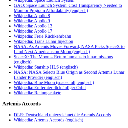
Wikipedia: Space Launch System
GAO: Space Launch System: Cost Transparency Needed to
Monitor Program Affordability (englisch)
Wikipedia: Apollo 8
Wikipedia: Apollo 9
Wikipedia: Apollo 13
Wikipedia: Apollo 17
Wikipedia: Freie Rückkehrbahn
Wikipedia: Trans Lunar Injection
NASA: As Artemis Moves Forward, NASA Picks SpaceX to
Land Next Americans on Moon (englisch)
SpaceX: The Moon – Return humans to lunar missions
(englisch)
Wikipedia: Starship HLS (englisch)
NASA: NASA Selects Blue Origin as Second Artemis Lunar
Lander Provider (englisch)
Wikipedia: Blue Moon (spacecraft, englisch)
Wikipedia: Entfernter rückläufiger Orbit
Wikipedia: Rettungsrakete
Artemis Accords
DLR: Deutschland unterzeichnet die Artemis Accords
Wikipedia: Artemis Accords (englisch)