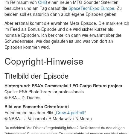
im Reinraum von
OHB
einen neuen MTG-Sounder-Satelliten
besuchen und am Tag darauf die
SpaceTechExpo Europe
. Zu
beidem soll es natürlich dann auch eigene Episoden geben.
Aber erstmal kommt die erwähnte Meta-Episode. Die markiere ich
im Feed als Bonus-Episode und die wird sicher kürzer als
normale Episoden. Ich berichte ich dann wie erwähnt über die
Schwedenreise, wie das gelaufen ist und was von dort an
Episoden kommen wird.
Copyright-Hinweise
Titelbild der Episode
Hintergrund:
ESA’s Commercial LEO Cargo Return project
Quelle: ESA Photolibrary for professionals
© ESA – D. Ducros
Bild von Samantha Cristoforetti
Entnommen aus dem Bild „
Crew-4 portrait
“
© NASA – J.Valcarcel / R.Markowitz / N.Moran
Du möchtest "Auf Distanz" regelmäßig hören? Dafür kannst du den obigen
"Abonnieren"-Button verwenden. Es kostet nichts, ist anonym und läuft ohne