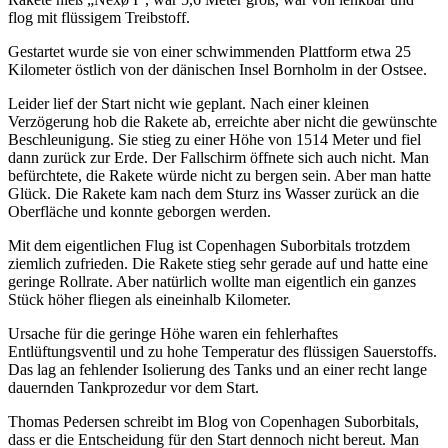
flog mit flüssigem Treibstoff.
Gestartet wurde sie von einer schwimmenden Plattform etwa 25
Kilometer östlich von der dänischen Insel Bornholm in der Ostsee.
Leider lief der Start nicht wie geplant. Nach einer kleinen
Verzögerung hob die Rakete ab, erreichte aber nicht die gewünschte
Beschleunigung. Sie stieg zu einer Höhe von 1514 Meter und fiel
dann zurück zur Erde. Der Fallschirm öffnete sich auch nicht. Man
befürchtete, die Rakete würde nicht zu bergen sein. Aber man hatte
Glück. Die Rakete kam nach dem Sturz ins Wasser zurück an die
Oberfläche und konnte geborgen werden.
Mit dem eigentlichen Flug ist Copenhagen Suborbitals trotzdem
ziemlich zufrieden. Die Rakete stieg sehr gerade auf und hatte eine
geringe Rollrate. Aber natürlich wollte man eigentlich ein ganzes
Stück höher fliegen als eineinhalb Kilometer.
Ursache für die geringe Höhe waren ein fehlerhaftes
Entlüftungsventil und zu hohe Temperatur des flüssigen Sauerstoffs.
Das lag an fehlender Isolierung des Tanks und an einer recht lange
dauernden Tankprozedur vor dem Start.
Thomas Pedersen schreibt im Blog von Copenhagen Suborbitals,
dass er die Entscheidung für den Start dennoch nicht bereut. Man