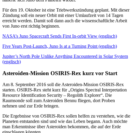
Für den 19. Oktober ist eine Triebwerkszündung geplant. Mit dieser
Zündung soll ein neuer Orbit mit einer Umlaufzeit von 14 Tagen
erreicht werden. Damit soll dann auch die wissenschaftliche Arbeit
von Juno erst richtig beginnen.
NASA’s Juno Spacecraft Sends First In-orbit View (englisch)
Five Years Post-Launch, Juno Is at a Turning Point (englisch)
Jupiter’s North Pole Unlike Anything Encountered in Solar System
(englisch)
Asteroiden-Mission OSIRIS-Rex kurz vor Start
Am 8. September 2016 soll die Asteroiden-Mission OSIRIS-Rex
starten. OSIRIS-Rex steht kurz für „Origins Spectral Interpretation
Resource Identification Security – Regolith Explorer“. Die
Raumsonde soll zum Asteroiden Bennu fliegen, dort Proben
nehmen und zur Erde bringen.
Die Ergebnisse von OSIRIS-Rex sollen helfen zu verstehen, wie die
Planeten entstanden sind und wie das Leben begann. Auch möchte
man Erkenntnisse über Asteroiden bekommen, die auf der Erde
einschlagen könnten.