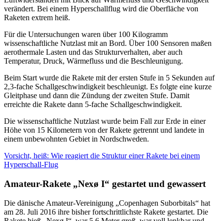
verändert. Bei einem Hyperschallflug wird die Oberfläche von
Raketen extrem heiß.
Für die Untersuchungen waren über 100 Kilogramm
wissenschaftliche Nutzlast mit an Bord. Über 100 Sensoren maßen
aerothermale Lasten und das Strukturverhalten, aber auch
Temperatur, Druck, Wärmefluss und die Beschleunigung.
Beim Start wurde die Rakete mit der ersten Stufe in 5 Sekunden auf
2,3-fache Schallgeschwindigkeit beschleunigt. Es folgte eine kurze
Gleitphase und dann die Zündung der zweiten Stufe. Damit
erreichte die Rakete dann 5-fache Schallgeschwindigkeit.
Die wissenschaftliche Nutzlast wurde beim Fall zur Erde in einer
Höhe von 15 Kilometern von der Rakete getrennt und landete in
einem unbewohnten Gebiet in Nordschweden.
Vorsicht, heiß: Wie reagiert die Struktur einer Rakete bei einem
Hyperschall-Flug
Amateur-Rakete „Nexø I“ gestartet und gewassert
Die dänische Amateur-Vereinigung „Copenhagen Suborbitals“ hat
am 28. Juli 2016 ihre bisher fortschrittlichste Rakete gestartet. Die
Rakete hieß „Nexø I“, war 5,6 Meter groß, war voll lenkbar und