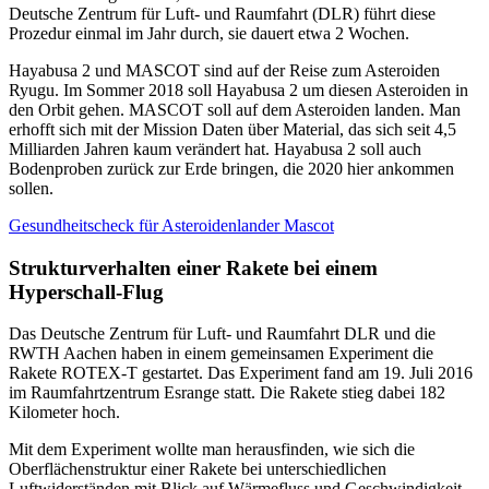
Deutsche Zentrum für Luft- und Raumfahrt (DLR) führt diese
Prozedur einmal im Jahr durch, sie dauert etwa 2 Wochen.
Hayabusa 2 und MASCOT sind auf der Reise zum Asteroiden
Ryugu. Im Sommer 2018 soll Hayabusa 2 um diesen Asteroiden in
den Orbit gehen. MASCOT soll auf dem Asteroiden landen. Man
erhofft sich mit der Mission Daten über Material, das sich seit 4,5
Milliarden Jahren kaum verändert hat. Hayabusa 2 soll auch
Bodenproben zurück zur Erde bringen, die 2020 hier ankommen
sollen.
Gesundheitscheck für Asteroidenlander Mascot
Strukturverhalten einer Rakete bei einem
Hyperschall-Flug
Das Deutsche Zentrum für Luft- und Raumfahrt DLR und die
RWTH Aachen haben in einem gemeinsamen Experiment die
Rakete ROTEX-T gestartet. Das Experiment fand am 19. Juli 2016
im Raumfahrtzentrum Esrange statt. Die Rakete stieg dabei 182
Kilometer hoch.
Mit dem Experiment wollte man herausfinden, wie sich die
Oberflächenstruktur einer Rakete bei unterschiedlichen
Luftwiderständen mit Blick auf Wärmefluss und Geschwindigkeit