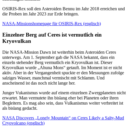
OSIRIS-Rex soll den Asteroiden Bennu im Jahr 2018 erreichen und
die Proben im Jahr 2023 zur Erde bringen.
NASA-Missionshomepage für OSIRIS-Rex (englisch)
Einzelner Berg auf Ceres ist vermutlich ein
Kryovulkan
Die NASA-Mission Dawn ist weiterhin beim Asteroiden Ceres
unterwegs. Am 1. September gab die NASA bekannt, dass ein
einzeln stehender Berg vermutlich ein Kryovulkan ist. Dieser
Kryovulkan wurde „Ahuna Mons“ getauft. Im Moment ist er nicht
aktiv. Aber in der Vergangenheit spuckte er den Messungen zufolge
salziges Wasser, manchmal vermischt mit Schlamm. Und
anscheinend ist das noch nicht lange her.
Junger Vukanismus wurde auf einem einzelnen Zwergplaneten nicht
erwartet. Man vermutete ihn bislang eher bei Planeten oder ihren
Begleitern. Es mag also sein, dass Vulkanismus weiter verbreitet ist
als bislang gedacht.
NASA Discovers „Lonely Mountain“ on Ceres Likely a Salty-Mud
Cryovolcano (englisch)