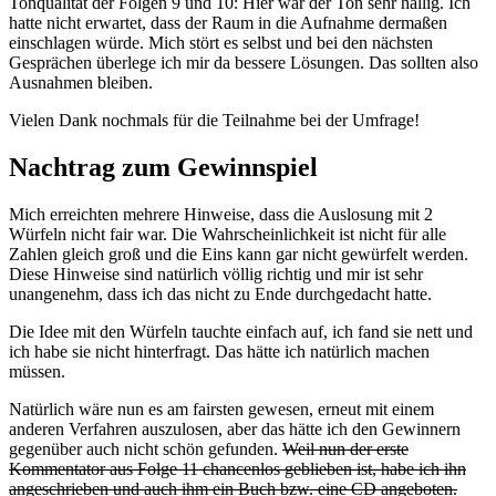
Tonqualität der Folgen 9 und 10: Hier war der Ton sehr hallig. Ich
hatte nicht erwartet, dass der Raum in die Aufnahme dermaßen
einschlagen würde. Mich stört es selbst und bei den nächsten
Gesprächen überlege ich mir da bessere Lösungen. Das sollten also
Ausnahmen bleiben.
Vielen Dank nochmals für die Teilnahme bei der Umfrage!
Nachtrag zum Gewinnspiel
Mich erreichten mehrere Hinweise, dass die Auslosung mit 2
Würfeln nicht fair war. Die Wahrscheinlichkeit ist nicht für alle
Zahlen gleich groß und die Eins kann gar nicht gewürfelt werden.
Diese Hinweise sind natürlich völlig richtig und mir ist sehr
unangenehm, dass ich das nicht zu Ende durchgedacht hatte.
Die Idee mit den Würfeln tauchte einfach auf, ich fand sie nett und
ich habe sie nicht hinterfragt. Das hätte ich natürlich machen
müssen.
Natürlich wäre nun es am fairsten gewesen, erneut mit einem
anderen Verfahren auszulosen, aber das hätte ich den Gewinnern
gegenüber auch nicht schön gefunden.
Weil nun der erste
Kommentator aus Folge 11 chancenlos geblieben ist, habe ich ihn
angeschrieben und auch ihm ein Buch bzw. eine CD angeboten.