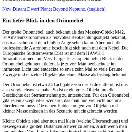
New Distant Dwarf Planet Beyond Neptune. (englisch)
Ein tiefer Blick in den Orionnebel
Der große Orionnebel, auch bekannt als das Messier-Objekt M42,
ist Amateurastronomen als reizvolles Beobachtungsobjekt bekannt,
das man schon mit dem bloßen Auge sehen kann. Aber auch die
professionelle Astronomie beschäftigt sich noch mit dem Nebel. Die
Europäische Südsternwarte ESO ist mit dem HAWK-I-
Infrarotinstrument am Very Large Teleskop ein tiefen Blick in den
Orionnebel gelungen, tiefer als je zuvor. Man beobachtete im
infraroten Licht und entdeckte so etwa zehn Mal so viele Braune
Zwerge und einzelne Objekte planetarer Masse als bislang bekannt.
Der Orionnebel ist etwa 24 Lichtjahre von der Erde entfernt, ist uns
also vergleichsweise nahe. So ist er ein gutes Objekt, um die
Geschichte der Sternentstehung zu untersuchen. Für den Orionnebel
gibt es ein akzeptiertes Szenario, das man nun vielleicht nochmal
überdenken muss. Die neuen Entdeckungen von Objekten mit
kleiner Masse müssen in das Szenario mit eingebracht werden.
Kleine Objekte sind aber nun mal klein (welche Überraschung) und
deswegen aus großen Distanzen schwer zu sehen. Auch wenn man
nun mit dem Very Large Telescope Fortschritte gemacht hat, hofft