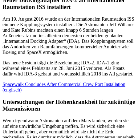
Neuer Dockingadapter IDA-2 an Internationaler
Raumstation ISS installiert
Am 19. August 2016 wurde an der Internationalen Raumstation ISS
ein neue Kopplungssystem installiert. Die Astronauten Jeff Williams
und Kate Rubins machten einen knapp 6 Stunden langen
Außeneinsatz und installierten den ersten der beiden geplanten
„International Docking Adapter“ (IDA). Das Kopplungssystem soll
das Andocken von Raumfahrzeugen kommerzieller Anbieter wie
Boeing und SpaceX ermöglichen.
Das neue System trägt die Bezeichnung IDA-2. IDA-1 ging
während eines Fehlstarts am 28. Juni 2015 verloren. Als Ersatz
dafür wird IDA-3 gebaut und voraussichtlich 2018 ins All gestartet.
Spacewalk Concludes After Commercial Crew Port Installation
(englisch)
Untersuchungen der Höhenkrankheit für zukünftige
Marsmissionen
Wenn irgendwann Astronauten auf dem Mars landen, werden sie
auf eine unwirtliche Umgebung treffen. Es wird sicherlich eine
Unterkunft geben, aber vermutlich wird sie nicht die Erde
nachstellen. Es ist durchaus möglich, dass die Astronauten innerhalb