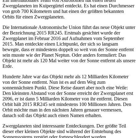
Ein internationales Team von Astronomen hat einen neuen
Zwergplaneten im Kuipergürtel entdeckt. Es hat einen Durchmesser
von grob 700 Kilometern und hat einen der größten bekannten
Orbits für einen Zwergplaneten.
Die Internationale Astronomische Union führt das neue Objekt unter
der Bezeichnung 2015 RR245. Erstmals gesichtet wurde der
Zwergplanet im Februar 2016 auf Aufnahmen vom September
2015. Man entdeckte einen Lichtpunkt, der sich so langsam
bewegte, dass er mindestens doppelt so weit von der Sonne entfernt
sein musste wie der Planet Neptun. Oder anders formuliert: Das
Objekt ist mehr als 120 Mal weiter von der Sonne entfernt als unsere
Erde.
Hunderte Jahre war das Objekt mehr als 12 Milliarden Kilometer
von der Sonne entfernt. Nun ist es auf dem Weg zum
sonnennächsten Punkt. Diese Reise dauert aber noch eine Weile:
Den kleinsten Abstand von der Sonne erreicht der Zwergplanet erst
2096, er ist dann 5 Milliarden Kilometer von ihr entfernt. Diesen
Orbit hält 2015 RR245 seit mindestens 100 Millionen Jahren. Den
Orbit möchte man in den nächsten Jahren genauer vermessen,
danach soll das Objekt auch einen Namen erhalten.
Zwergplaneten sind interessante Entdeckungen. Der größte Teil
dieser eher kleinen Objekte sind während der Entstehung des
Sonnensystems zerstört oder fortgeschleudert worden.