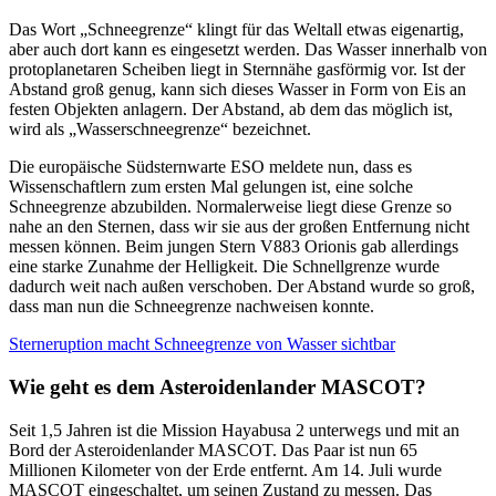
Das Wort „Schneegrenze“ klingt für das Weltall etwas eigenartig,
aber auch dort kann es eingesetzt werden. Das Wasser innerhalb von
protoplanetaren Scheiben liegt in Sternnähe gasförmig vor. Ist der
Abstand groß genug, kann sich dieses Wasser in Form von Eis an
festen Objekten anlagern. Der Abstand, ab dem das möglich ist,
wird als „Wasserschneegrenze“ bezeichnet.
Die europäische Südsternwarte ESO meldete nun, dass es
Wissenschaftlern zum ersten Mal gelungen ist, eine solche
Schneegrenze abzubilden. Normalerweise liegt diese Grenze so
nahe an den Sternen, dass wir sie aus der großen Entfernung nicht
messen können. Beim jungen Stern V883 Orionis gab allerdings
eine starke Zunahme der Helligkeit. Die Schnellgrenze wurde
dadurch weit nach außen verschoben. Der Abstand wurde so groß,
dass man nun die Schneegrenze nachweisen konnte.
Sterneruption macht Schneegrenze von Wasser sichtbar
Wie geht es dem Asteroidenlander MASCOT?
Seit 1,5 Jahren ist die Mission Hayabusa 2 unterwegs und mit an
Bord der Asteroidenlander MASCOT. Das Paar ist nun 65
Millionen Kilometer von der Erde entfernt. Am 14. Juli wurde
MASCOT eingeschaltet, um seinen Zustand zu messen. Das