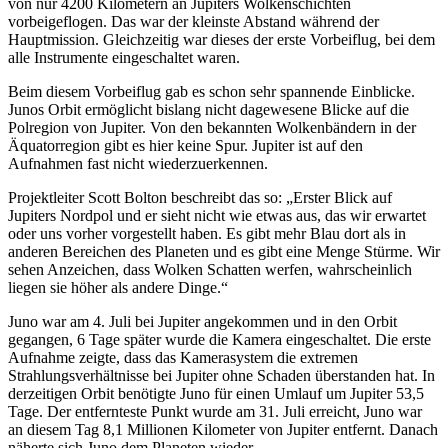
von nur 4200 Kilometern an Jupiters Wolkenschichten
vorbeigeflogen. Das war der kleinste Abstand während der
Hauptmission. Gleichzeitig war dieses der erste Vorbeiflug, bei dem
alle Instrumente eingeschaltet waren.
Beim diesem Vorbeiflug gab es schon sehr spannende Einblicke.
Junos Orbit ermöglicht bislang nicht dagewesene Blicke auf die
Polregion von Jupiter. Von den bekannten Wolkenbändern in der
Äquatorregion gibt es hier keine Spur. Jupiter ist auf den
Aufnahmen fast nicht wiederzuerkennen.
Projektleiter Scott Bolton beschreibt das so: „Erster Blick auf
Jupiters Nordpol und er sieht nicht wie etwas aus, das wir erwartet
oder uns vorher vorgestellt haben. Es gibt mehr Blau dort als in
anderen Bereichen des Planeten und es gibt eine Menge Stürme. Wir
sehen Anzeichen, dass Wolken Schatten werfen, wahrscheinlich
liegen sie höher als andere Dinge.“
Juno war am 4. Juli bei Jupiter angekommen und in den Orbit
gegangen, 6 Tage später wurde die Kamera eingeschaltet. Die erste
Aufnahme zeigte, dass das Kamerasystem die extremen
Strahlungsverhältnisse bei Jupiter ohne Schaden überstanden hat. In
derzeitigen Orbit benötigte Juno für einen Umlauf um Jupiter 53,5
Tage. Der entfernteste Punkt wurde am 31. Juli erreicht, Juno war
an diesem Tag 8,1 Millionen Kilometer von Jupiter entfernt. Danach
näherte sich Juno dem Planeten wieder.