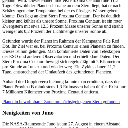
genannt wird. Dieser Planet umkreist Proxima Centauri alle 11,2
Tage. Obwohl der Planet sehr nahe an dem Stern liegt, hat er nach
Schätzungen eine Temperatur, bei der es flüssiges Wasser geben
könnte. Das liegt an dem Stern Proxima Centauri. Der ist deutlich
kleiner und kühler als unsere Sonne. Proxima Centauri ist ein roter
Zwergstern mit etwa 12,3 Prozent Masse unserer Sonne und strahlt
weniger als 0,2 Prozent der Lichtmenge unserer Sonne ab.
Gefunden wurde der Planet im Rahmen der Kampagne Pale Red
Dot. Ihr Ziel war es, bei Proxima Centauri einen Planeten zu finden.
Dieses ist nun gelungen. Man kombinierte Daten von Teleskopen
der ESO und anderen Observatorien und erhielt klare Daten. Der
Stern Proxima Centauri bewegt sich regelmäßig mit 5 Kilometern
pro Stunde auf uns zu und wieder weg. Ein Zyklus dauert 11,2
Tage, entsprechend der Umlaufzeit des gefundenen Planeten.
Anhand der Dopplerverschiebung konnte man ermitteln, dass der
Planet Proxima B mindestens 1,3 Erdmassen haben dürfte. Er ist nur
7 Millionen Kilometer von Proxima Centauri entfernt.
Planet in bewohnbarer Zone um nächstgelegenen Stern gefunden
Neuigkeiten von Juno
Die NASA-Raumsonde Juno ist am 27. August in einem Abstand