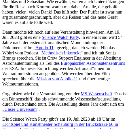
Matthias und Sebastian. Wie erwähnt, waren auch Unterstützungen
für die Reise nach Kourou waren mit dabei. An alle, die geholfen
haben, vielen, vielen Dank! Das hilft sehr. Der Puffer ist zwar nun
arg zusammengeschrumpft, aber die Reisen und das neue Gerät
waren es auf alle Fälle wert.
Dann möchte ich noch auf eine Veranstaltung hinweisen. Am 19.
Juli 2023 gibt es eine
Science Watch Party
. In einem Kino wird 54
Jahre nach der ersten astronautischen Mondlandung der
Dokumentarfilm „
Apollo 11
“ gezeigt, danach werden Nicolas
Wöhrl vom Podcast „
Methodisch Inkorrekt
“ und ich mit Sonja
Brungs sprechen. Sie ist Crew Support Engineer in der Abteilung
Astronautentraining als Teil des
Europäischen Astronautenzentrums
der ESA. In dieser Einrichtung werden Astronaut*innen für
Weltraummissionen ausgebildet. Wir werden über den Film
sprechen, über die
Mission von Apollo 11
und über heutige
Weltraummissionen.
Organisiert wird die Veranstaltung von der
MS Wissenschaft
. Das ist
ein Binnenschiff, das als schwimmende Wissenschaftsausstellung
durch Deutschland tourt. Die Ausstellung dieses Jahr dreht sich um
„
Unser Universum
“.
Die Science Watch Party gibt’s am 19. Juli 2023 ab 18 Uhr im
Lichtspiel und Kunsttheater Schauburg in der Brückstraße 66 in