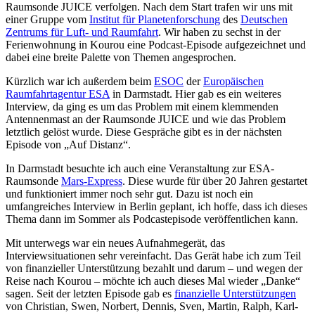
Raumsonde JUICE verfolgen. Nach dem Start trafen wir uns mit
einer Gruppe vom
Institut für Planetenforschung
des
Deutschen
Zentrums für Luft- und Raumfahrt
. Wir haben zu sechst in der
Ferienwohnung in Kourou eine Podcast-Episode aufgezeichnet und
dabei eine breite Palette von Themen angesprochen.
Kürzlich war ich außerdem beim
ESOC
der
Europäischen
Raumfahrtagentur ESA
in Darmstadt. Hier gab es ein weiteres
Interview, da ging es um das Problem mit einem klemmenden
Antennenmast an der Raumsonde JUICE und wie das Problem
letztlich gelöst wurde. Diese Gespräche gibt es in der nächsten
Episode von „Auf Distanz“.
In Darmstadt besuchte ich auch eine Veranstaltung zur ESA-
Raumsonde
Mars-Express
. Diese wurde für über 20 Jahren gestartet
und funktioniert immer noch sehr gut. Dazu ist noch ein
umfangreiches Interview in Berlin geplant, ich hoffe, dass ich dieses
Thema dann im Sommer als Podcastepisode veröffentlichen kann.
Mit unterwegs war ein neues Aufnahmegerät, das
Interviewsituationen sehr vereinfacht. Das Gerät habe ich zum Teil
von finanzieller Unterstützung bezahlt und darum – und wegen der
Reise nach Kourou – möchte ich auch dieses Mal wieder „Danke“
sagen. Seit der letzten Episode gab es
finanzielle Unterstützungen
von Christian, Swen, Norbert, Dennis, Sven, Martin, Ralph, Karl-