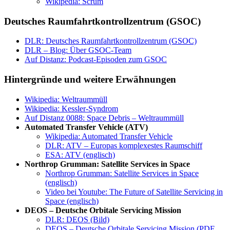
Wikipedia: Scrum
Deutsches Raumfahrtkontrollzentrum (GSOC)
DLR: Deutsches Raumfahrtkontrollzentrum (GSOC)
DLR – Blog: Über GSOC-Team
Auf Distanz: Podcast-Episoden zum GSOC
Hintergründe und weitere Erwähnungen
Wikipedia: Weltraummüll
Wikipedia: Kessler-Syndrom
Auf Distanz 0088: Space Debris – Weltraummüll
Automated Transfer Vehicle (ATV)
Wikipedia: Automated Transfer Vehicle
DLR: ATV – Europas komplexestes Raumschiff
ESA: ATV (englisch)
Northrop Grumman: Satellite Services in Space
Northrop Grumman: Satellite Services in Space
(englisch)
Video bei Youtube: The Future of Satellite Servicing in
Space (englisch)
DEOS – Deutsche Orbitale Servicing Mission
DLR: DEOS (Bild)
DEOS – Deutsche Orbitale Servicing Mission (PDF,