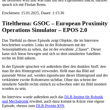
sie betrieben wird und was man mit den Ergebnissen macht, darüber
sprach ich mit Florian Rems.
Erschienen: 15.01.2025,
Dauer: 1:15:36
Titelthema: GSOC – European Proximity
Operations Simulator – EPOS 2.0
Das Titelbild zu dieser Episode zeigt Objekte, die im Interview
beschrieben wurden: Links ist der Roboterarm mit der
Sensorplattform zu sehen, das ist der erwähnte „Chaser“. Dieser
kann sich linear bewegen und sich so dem simulierten Satelliten
rechts im Bild nähern.
In der Episode sprachen wir außerdem über den dunklen Stoff, den
man für den Hintergrund verwendet. Hellt man das Bild auf
passende Weise auf, werden irgendwann dieser Hintergrund und der
verkleidete zweite Roboterarm sichtbar. Ohne das scheint der
simulierte Satellit rechts einfach zu schweben oder ins Bild montiert
worden zu sein.
Im Interview wurde außerdem auch das
DLR-Institut für Robotik
und Mechatronik
erwähnt, auch dazu kommt in Kürze eine eigene
Episode, ebenso zum
DLR-Projekt ION
.