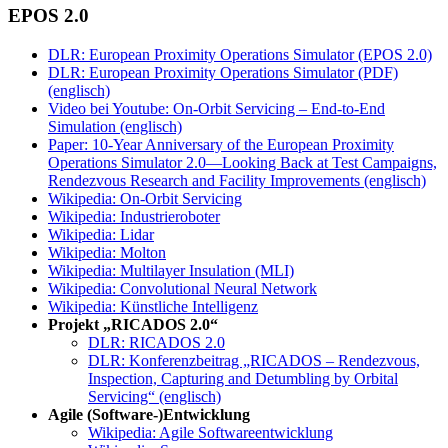
EPOS 2.0
DLR: European Proximity Operations Simulator (EPOS 2.0)
DLR: European Proximity Operations Simulator (PDF)
(englisch)
Video bei Youtube: On-Orbit Servicing – End-to-End
Simulation (englisch)
Paper: 10-Year Anniversary of the European Proximity
Operations Simulator 2.0—Looking Back at Test Campaigns,
Rendezvous Research and Facility Improvements (englisch)
Wikipedia: On-Orbit Servicing
Wikipedia: Industrieroboter
Wikipedia: Lidar
Wikipedia: Molton
Wikipedia: Multilayer Insulation (MLI)
Wikipedia: Convolutional Neural Network
Wikipedia: Künstliche Intelligenz
Projekt „RICADOS 2.0“
DLR: RICADOS 2.0
DLR: Konferenzbeitrag „RICADOS – Rendezvous,
Inspection, Capturing and Detumbling by Orbital
Servicing“ (englisch)
Agile (Software-)Entwicklung
Wikipedia: Agile Softwareentwicklung