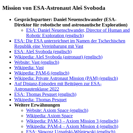
Mission von ESA-Astronaut Aleš Svoboda
Gesprächspartner: Daniel Neuenschwander (ESA-
Direktor für robotische und astronautische Exploration)
ESA: Daniel Neuenschwander, Director of Human and
Robotic Exploration (englisch)
ESA: Die ESA unterzeichnet im Namen der Tschechischen
Republik eine Vereinbarung mit Vast
ESA: Aleš Svoboda (englisch)
Wikipedia: Aleš Svoboda (astronaut) (englisch)
Website: Vast (englisch)
Wikipedia: Vast
Wikipedia: PAM-6 (englisch)
Wikipedia: Private Astronaut Mission (PAM) (englisch)
Auf Distanz-Episoden mit Beiträgen zur ESA-
Astronautenklasse 2022
ESA: Thomas Pesquet (englisch)
Wikipedia: Thomas Pesquet
Weitere Erwähnungen
Website: Axiom Space (englisch)
Wikipedia: Axiom Space
Wikipedia: PAM-3 – Axiom Mission 3 (englisch)
Wikipedia: PAM-4 – Axiom Mission 4 (englisch)
ESA: Sławosz Uznański-Wiśniewski (englisch)