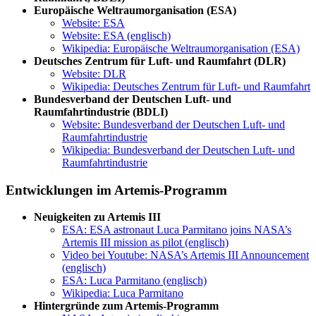
Europäische Weltraumorganisation (ESA)
Website: ESA
Website: ESA (englisch)
Wikipedia: Europäische Weltraumorganisation (ESA)
Deutsches Zentrum für Luft- und Raumfahrt (DLR)
Website: DLR
Wikipedia: Deutsches Zentrum für Luft- und Raumfahrt
Bundesverband der Deutschen Luft- und
Raumfahrtindustrie (BDLI)
Website: Bundesverband der Deutschen Luft- und
Raumfahrtindustrie
Wikipedia: Bundesverband der Deutschen Luft- und
Raumfahrtindustrie
Entwicklungen im Artemis-Programm
Neuigkeiten zu Artemis III
ESA: ESA astronaut Luca Parmitano joins NASA’s
Artemis III mission as pilot (englisch)
Video bei Youtube: NASA’s Artemis III Announcement
(englisch)
ESA: Luca Parmitano (englisch)
Wikipedia: Luca Parmitano
Hintergründe zum Artemis-Programm