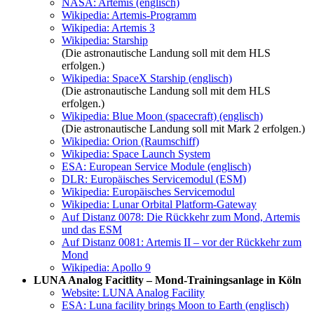
NASA: Artemis (englisch)
Wikipedia: Artemis-Programm
Wikipedia: Artemis 3
Wikipedia: Starship
(Die astronautische Landung soll mit dem HLS
erfolgen.)
Wikipedia: SpaceX Starship (englisch)
(Die astronautische Landung soll mit dem HLS
erfolgen.)
Wikipedia: Blue Moon (spacecraft) (englisch)
(Die astronautische Landung soll mit Mark 2 erfolgen.)
Wikipedia: Orion (Raumschiff)
Wikipedia: Space Launch System
ESA: European Service Module (englisch)
DLR: Europäisches Servicemodul (ESM)
Wikipedia: Europäisches Servicemodul
Wikipedia: Lunar Orbital Platform-Gateway
Auf Distanz 0078: Die Rückkehr zum Mond, Artemis
und das ESM
Auf Distanz 0081: Artemis II – vor der Rückkehr zum
Mond
Wikipedia: Apollo 9
LUNA Analog Facitlity – Mond-Trainingsanlage in Köln
Website: LUNA Analog Facility
ESA: Luna facility brings Moon to Earth (englisch)