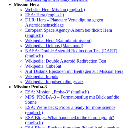
Mission Hera
Website: Hera Mission (englisch)
ESA: Hera (englisch)
DLR: Hera – Planetare Verteidigung gegen
Asteroideneinschläge
European Space Agency-Album bei flickr: Hera
(englisch)
Wikipedia: Hera (Raumfahrtmission)
Wikipedia: Deimos (Marsmond)
NASA: Double Asteroid Redirection Test (DART)
(englisch)
Wikipedia: Double Asteroid Redirection Test
Wikipedia: CubeSat
Auf-Distanz-Episoden mit Beiträgen zur Mission Hera
Wikipedia: Impuls
Wikipedia: Impulserhaltungssatz
Mission: Proba-3
ESA: Mission „Proba-3“ (englisch)
MPS: PROBA-3 – Formationsflug mit Blick auf die
Sonne
ESA: We’re back: Proba-3 ready for more science
(englisch)
ESA Blogs: What happened to the Coronagraph?
(englisch)
ESA Blogs: Back to formation flying! And a peek at