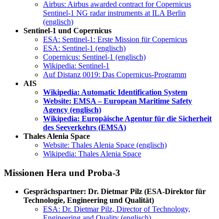
Airbus: Airbus awarded contract for Copernicus
Sentinel-1 NG radar instruments at ILA Berlin
(englisch)
Sentinel-1 und Copernicus
ESA: Sentinel-1: Erste Mission für Copernicus
ESA: Sentinel-1 (englisch)
Copernicus: Sentinel-1 (englisch)
Wikipedia: Sentinel-1
Auf Distanz 0019: Das Copernicus-Programm
AIS
Wikipedia: Automatic Identification System
Website: EMSA – European Maritime Safety
Agency (englisch)
Wikipedia: Europäische Agentur für die Sicherheit
des Seeverkehrs (EMSA
)
Thales Alenia Space
Website: Thales Alenia Space (englisch)
Wikipedia: Thales Alenia Space
Missionen Hera und Proba-3
Gesprächspartner: Dr. Dietmar Pilz (ESA-Direktor für
Technologie, Engineering und Qualität)
ESA: Dr. Dietmar Pilz, Director of Technology,
Engineering and Quality (englisch)