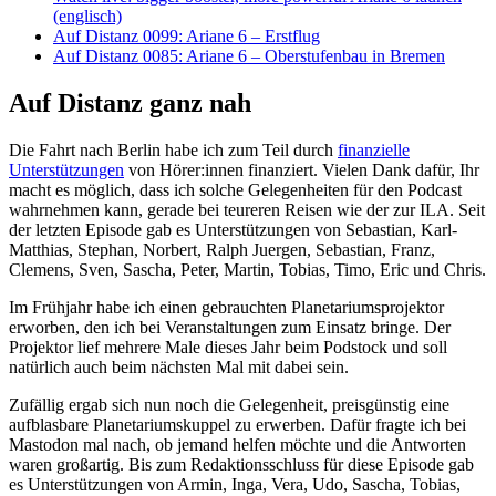
(englisch)
Auf Distanz 0099: Ariane 6 – Erstflug
Auf Distanz 0085: Ariane 6 – Oberstufenbau in Bremen
Auf Distanz ganz nah
Die Fahrt nach Berlin habe ich zum Teil durch
finanzielle
Unterstützungen
von Hörer:innen finanziert. Vielen Dank dafür, Ihr
macht es möglich, dass ich solche Gelegenheiten für den Podcast
wahrnehmen kann, gerade bei teureren Reisen wie der zur ILA. Seit
der letzten Episode gab es Unterstützungen von Sebastian, Karl-
Matthias, Stephan, Norbert, Ralph Juergen, Sebastian, Franz,
Clemens, Sven, Sascha, Peter, Martin, Tobias, Timo, Eric und Chris.
Im Frühjahr habe ich einen gebrauchten Planetariumsprojektor
erworben, den ich bei Veranstaltungen zum Einsatz bringe. Der
Projektor lief mehrere Male dieses Jahr beim Podstock und soll
natürlich auch beim nächsten Mal mit dabei sein.
Zufällig ergab sich nun noch die Gelegenheit, preisgünstig eine
aufblasbare Planetariumskuppel zu erwerben. Dafür fragte ich bei
Mastodon mal nach, ob jemand helfen möchte und die Antworten
waren großartig. Bis zum Redaktionsschluss für diese Episode gab
es Unterstützungen von Armin, Inga, Vera, Udo, Sascha, Tobias,