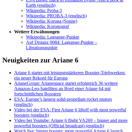
Earth (englisch)
Wikipedia: Proba-3
Wikipedia: PROBA-3 (englisch)
Wikipedia: Korona (Sonne)
Wikipedia: Koronograf
Weitere Erwähnungen
Wikipedia: Lagrange-Punkte
Auf Distanz 0084: Lagrange-Punkte –
Librationspunkte
Neuigkeiten zur Ariane 6
Ariane 6 startet mit leistungsstärkeren Booster-Triebwerken:
ein neuer Rekord für Europa
ArianeGroup: Arianespace startet erfolgreich 36 weitere
Amazon-Leo-Satelliten an Bord einer Ariane 64 mit
fortschrittlichen Boostern
ESA: Europe’s largest solid-propellant rocket motors
(englisch)
Video bei der ESA: First Ariane 6 liftoff with most powerful
boosters (englisch)
Video bei Youtube: Ariane 6 flight VA269 – bigger and more
powerful boosters (Official broadcast) (englisch)
Watch live: bigger booster, more powerful Ariane 6 launch