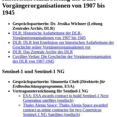
Vorgängerorganisationen von 1907 bis
1945
Gesprächspartnerin: Dr. Jessika Wichner (Leitung
Zentrales Archiv, DLR)
DLR: Historische Aufarbeitung der DLR-
Vorgängerorganisationen von 1907 bis 1945
DLR: DLR legt Ergebnisse zur historischen Aufarbeitung der
Geschichte seiner Vorgängerorganisationen vor
DLR: Das Zentrale Archiv des DLR
Cuvillier-Verlag: Die Geschichte der Vorgängerorganisation
des DLR von 1907-1945
Sentinel-1 und Sentinel-1 NG
Gesprächspartnerin: Simonetta Cheli (
Direktorin für
Erdbeobachtungsprogramme,
ESA)
Vertragsunterzeichnung für Sentinel-1 NG
ESA: ESA awards contract to build Sentinel-1 Next
Generation satellites (englisch)
Thales Alenia Space: Thales Alenia Space awarded
contract as prime contractor for two Copernicus
Sentinel-1 NG Satellites (englisch)