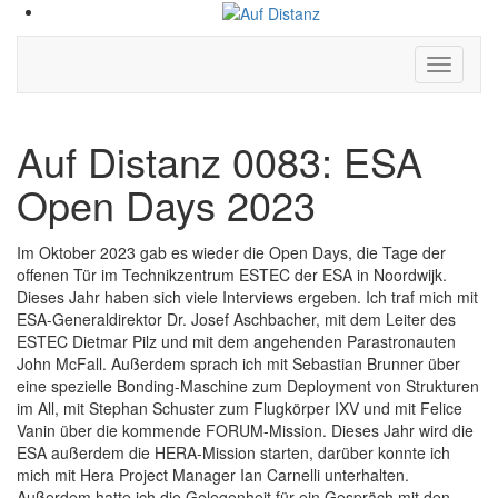
Hauptm
ein-/aus
Auf Distanz 0083: ESA
Open Days 2023
Im Oktober 2023 gab es wieder die Open Days, die Tage der
offenen Tür im Technikzentrum ESTEC der ESA in Noordwijk.
Dieses Jahr haben sich viele Interviews ergeben. Ich traf mich mit
ESA-Generaldirektor Dr. Josef Aschbacher, mit dem Leiter des
ESTEC Dietmar Pilz und mit dem angehenden Parastronauten
John McFall. Außerdem sprach ich mit Sebastian Brunner über
eine spezielle Bonding-Maschine zum Deployment von Strukturen
im All, mit Stephan Schuster zum Flugkörper IXV und mit Felice
Vanin über die kommende FORUM-Mission. Dieses Jahr wird die
ESA außerdem die HERA-Mission starten, darüber konnte ich
mich mit Hera Project Manager Ian Carnelli unterhalten.
Außerdem hatte ich die Gelegenheit für ein Gespräch mit den